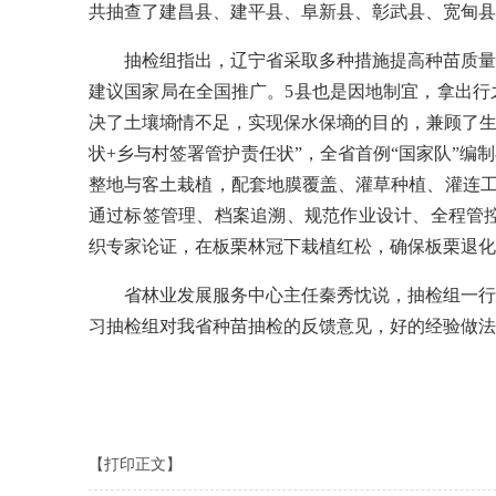
共抽查了建昌县、建平县、阜新县、彰武县、宽甸县5
抽检组指出，辽宁省采取多种措施提高种苗质量，
建议国家局在全国推广。5县也是因地制宜，拿出行
决了土壤墒情不足，实现保水保墒的目的，兼顾了生
状+乡与村签署管护责任状”，全省首例“国家队”编
整地与客土栽植，配套地膜覆盖、灌草种植、灌连工
通过标签管理、档案追溯、规范作业设计、全程管控
织专家论证，在板栗林冠下栽植红松，确保板栗退化
省林业发展服务中心主任秦秀忱说，抽检组一行顶
习抽检组对我省种苗抽检的反馈意见，好的经验做法
【打印正文】