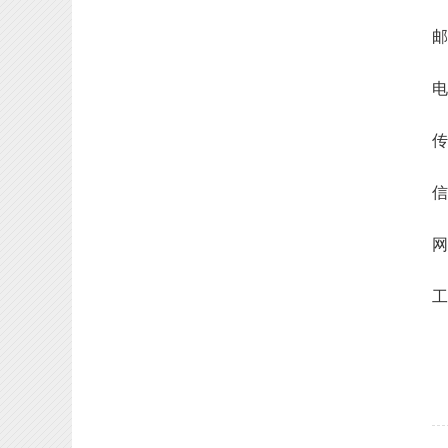
邮
电
传
信
网
工