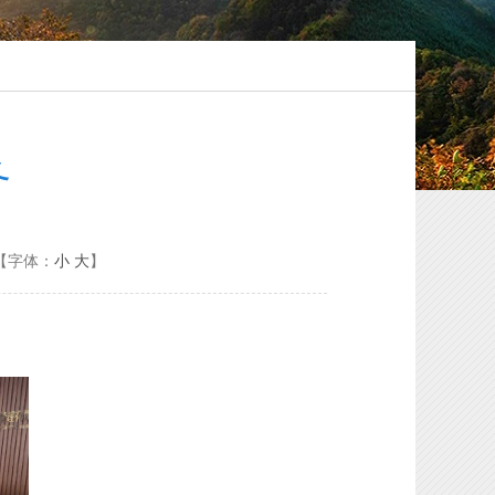
务
【字体：
小
大
】