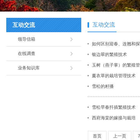
互动交流
互动交流
领导信箱
如何区别迎春、连翘和探
在线调查
银边翠的繁殖技术
玉树（燕子掌）的繁殖管
业务知识库
薰衣草的栽培管理技术
雪松的籽播
雪松早春扦插繁殖技术
西府海棠的嫁接与栽培
首页
上一页