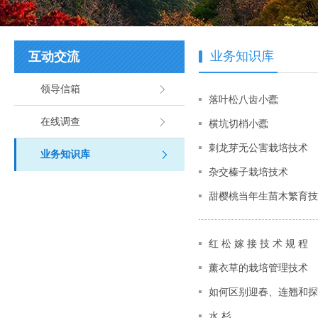
业务知识库
互动交流
领导信箱
落叶松八齿小蠹
在线调查
横坑切梢小蠹
刺龙芽无公害栽培技术
业务知识库
杂交榛子栽培技术
甜樱桃当年生苗木繁育技
红 松 嫁 接 技 术 规 程
薰衣草的栽培管理技术
如何区别迎春、连翘和探
水 杉