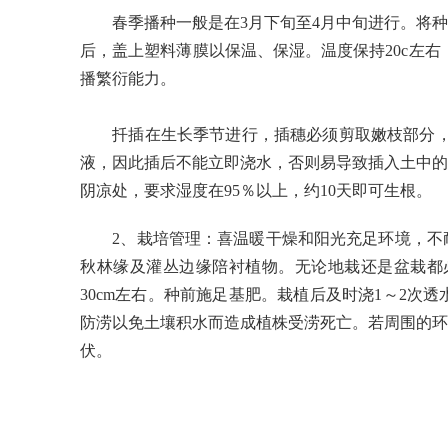
春季播种一般是在3月下旬至4月中旬进行。将种
后，盖上塑料薄膜以保温、保湿。温度保持20c左
播繁衍能力。
扦插在生长季节进行，插穗必须剪取嫩枝部分，且生
液，因此插后不能立即浇水，否则易导致插入土中的
阴凉处，要求湿度在95％以上，约10天即可生根
2、栽培管理：喜温暖干燥和阳光充足环境，不耐
秋林缘及灌丛边缘陪衬植物。无论地栽还是盆栽都
30cm左右。种前施足基肥。栽植后及时浇1～2次
防涝以免土壤积水而造成植株受涝死亡。若周围的环
伏。