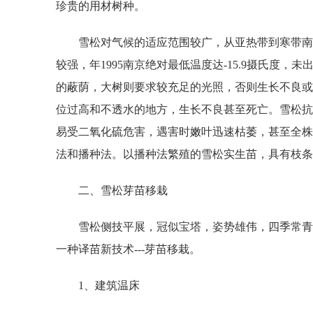
珍贵的用材树种。
雪松对气候的适应范围较广，从亚热带到寒带南部都
较强，年1995南京绝对最低温度达-15.9摄氏
的蔽荫，大树则要求较充足的光照，否则生长不良或
位过高和不透水的地方，生长不良甚至死亡。雪松抗
易受二氧化硫危害，遇害时嫩叶迅速枯萎，甚至全株
法和播种法。以播种法繁殖的雪松实生苗，具有枝
二、雪松芽苗移栽
雪松侧技平展，冠似宝塔，姿势雄伟，四季常青，
一种译苗新技术---芽苗移栽。
1、建筑温床