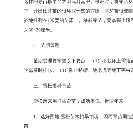
这样的芽苗移某至大田或容器中。移栽时，将芽苗从
中，开出比芽苗的根略深一些的穴缝，将芽苗根部随即放
齐地排列在1米宽的苗床上。移栽芽苗，要掌握土壤不
为30×30厘米。
5、苗期管理
苗期管理要掌握以下要点：（1）移栽床上需搭盖1
季需及时排水。（3）防止蛴螬、地老虎等地下害虫
三、雪松播种育苗
雪松历来用扦插育苗，成活率低。近两年来，一些
1、选好圃地 雪松苗木怕旱怕涝，因而育苗圃地
苗。