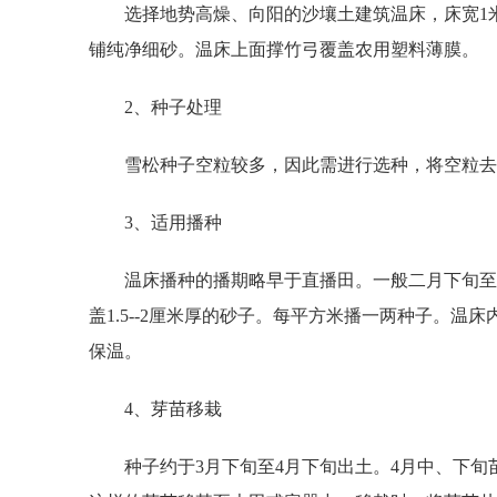
选择地势高燥、向阳的沙壤土建筑温床，床宽1米，
铺纯净细砂。温床上面撑竹弓覆盖农用塑料薄膜。
2、种子处理
雪松种子空粒较多，因此需进行选种，将空粒去除，播种
3、适用播种
温床播种的播期略早于直播田。一般二月下旬至三
盖1.5--2厘米厚的砂子。每平方米播一两种子。
保温。
4、芽苗移栽
种子约于3月下旬至4月下旬出土。4月中、下旬苗木