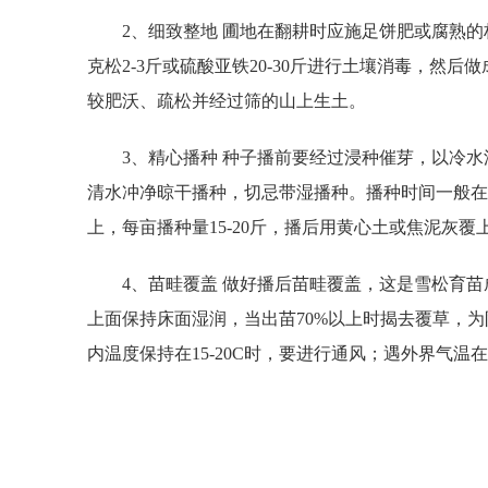
2、细致整地 圃地在翻耕时应施足饼肥或腐熟的栏
克松2-3斤或硫酸亚铁20-30斤进行土壤消毒，然
较肥沃、疏松并经过筛的山上生土。
3、精心播种 种子播前要经过浸种催芽，以冷水浸种9
清水冲净晾干播种，切忌带湿播种。播种时间一般在“
上，每亩播种量15-20斤，播后用黄心土或焦泥灰覆上0
4、苗畦覆盖 做好播后苗畦覆盖，这是雪松育苗
上面保持床面湿润，当出苗70%以上时揭去覆草，
内温度保持在15-20C时，要进行通风；遇外界气