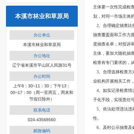
主体要一次性完成检查
本溪市林业和草原局
划，对同一市场主体
   2、合理确定抽
办公单位
抽查覆盖面和工作力
度抽查名单；对投诉
本溪市林业和草原局
主体，要加大随机抽
办公地址
检查有专门要求的，
辽宁省本溪市平山区人民路31号
   3、合理选择检
办公时间
业机构开展相关工作
上午8：30~11：30；下午13：
   4、如实记录检
00~17：00（周一至周五，周末和
节假日除外）
子化手段，实现责任
   5、依法处理违
联系电话
性。
024-43568560
   6、及时公示抽
邮政编码