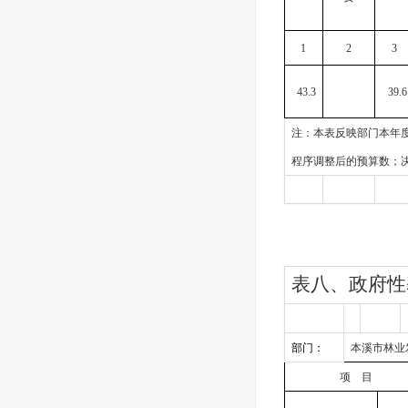
1
2
3
43.3
39.6
注：本表反映部门本年度
程序调整后的预算数；
表八、政府性
部门：
本溪市林业
项
目