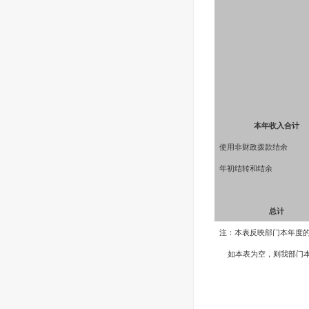
本年收入合计
使用非财政拨款结余
年初结转和结余
总计
注：本表反映部门本年度
如本表为空，则我部门