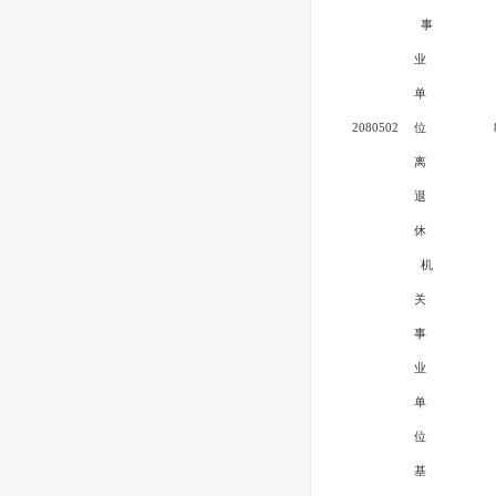
事
业
单
2080502
位
离
退
休
机
关
事
业
单
位
基