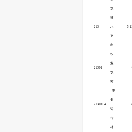
农
林
213
水
3,1
支
出
农
业
21301
农
村
事
业
2130104
运
行
林