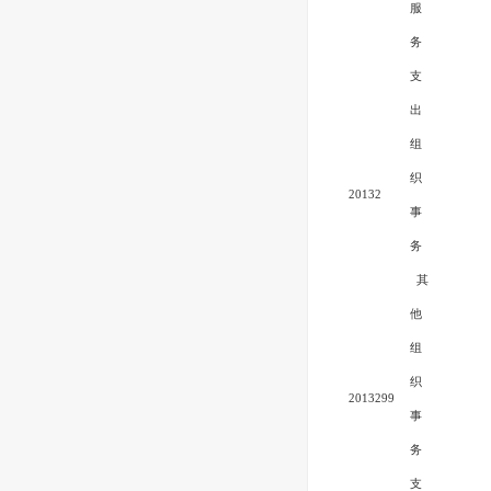
服
务
支
出
组
织
20132
事
务
其
他
组
织
2013299
事
务
支