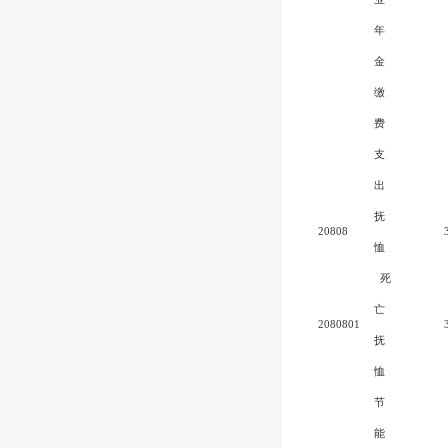
年
金
缴
费
支
出
抚
20808
恤
死
亡
2080801
抚
恤
节
能