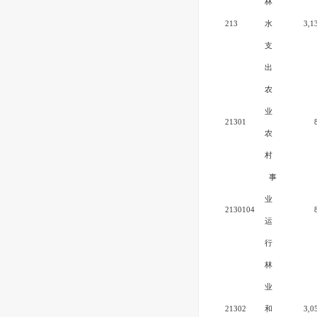
林
213
水
3,1
支
出
农
业
21301
农
村
事
业
2130104
运
行
林
业
21302
和
3,0