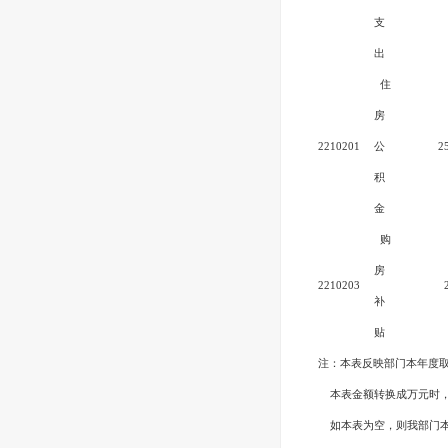
支
出
住
房
2210201
公
2
积
金
购
房
2210203
补
贴
注：本表反映部门本年度
本表金额转换成万元时
如本表为空，则我部门