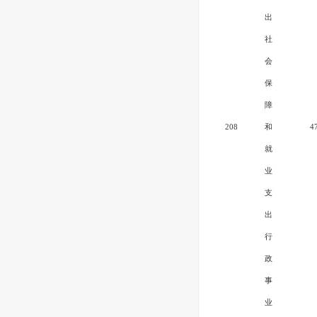
出
社
会
保
障
208
和
4
就
业
支
出
行
政
事
业