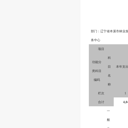
部门：辽宁省本溪市林业
务中心
项目
科
功能分
目
本年支
类科目
名
编码
称
栏次
1
合计
4,0
一
般