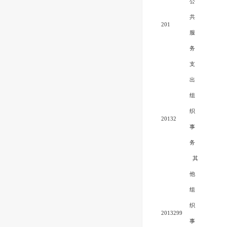
公
共
201
服
务
支
出
组
织
20132
事
务
其
他
组
织
2013299
事