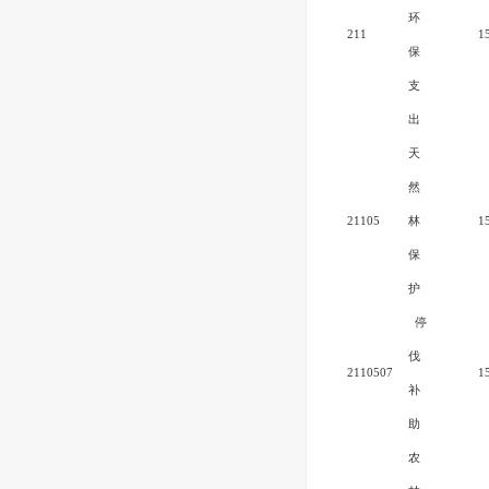
环
211
1
保
支
出
天
然
21105
林
1
保
护
停
伐
2110507
1
补
助
农