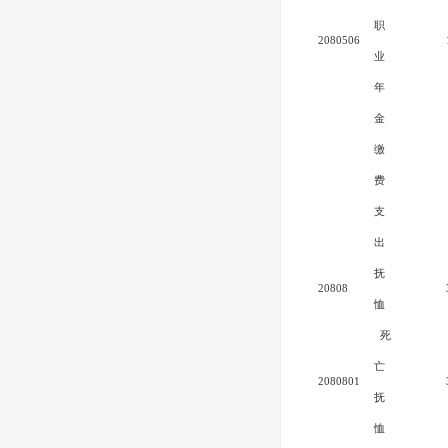
职
2080506
业
年
金
缴
费
支
出
抚
20808
恤
死
亡
2080801
抚
恤