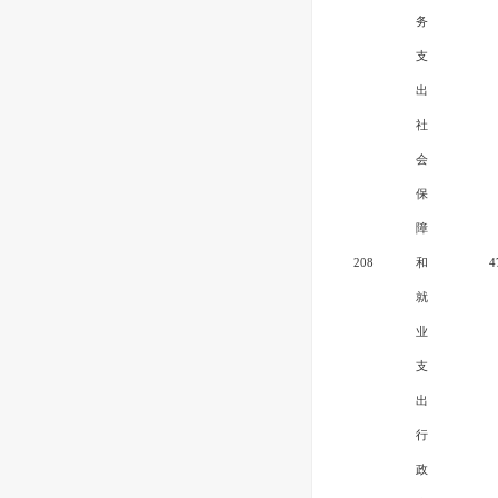
务
支
出
社
会
保
障
208
和
4
就
业
支
出
行
政