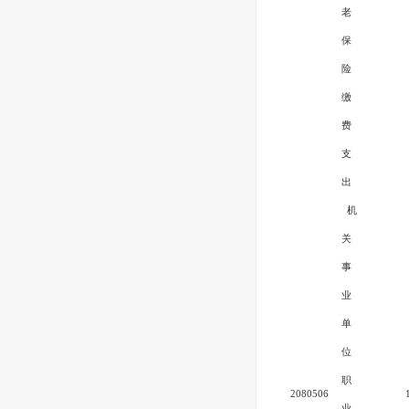
老
保
险
缴
费
支
出
机
关
事
业
单
位
职
2080506
业