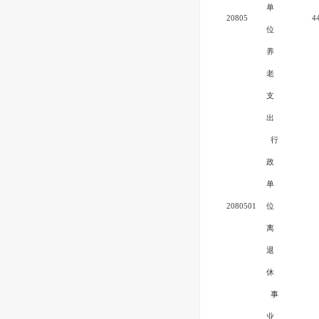
单
20805
4
位
养
老
支
出
行
政
单
2080501
位
离
退
休
事
业