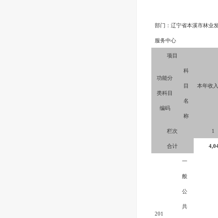
部门：辽宁省本溪市林业
服务中心
项目
科
功能分
目
本年收
类科目
名
编码
称
栏次
1
合计
4,0
一
般
公
共
201