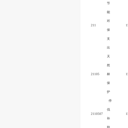
节
能
环
211
1
保
支
出
天
然
21105
林
1
保
护
停
伐
2110507
1
补
助