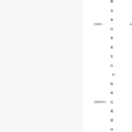
事
业
单
20805
4
位
养
老
支
出
行
政
单
2080501
位
离
退
休