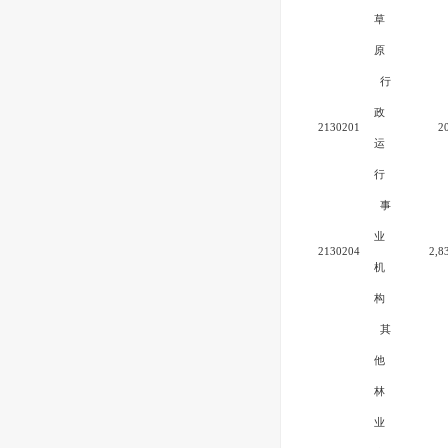
草
原
行
政
2130201
2
运
行
事
业
2130204
2,8
机
构
其
他
林
业