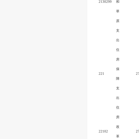
2130299
和
草
原
支
出
住
房
保
221
2
障
支
出
住
房
改
22102
2
革