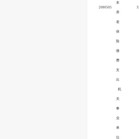
本
2080505
3
养
老
保
险
缴
费
支
出
机
关
事
业
单
位