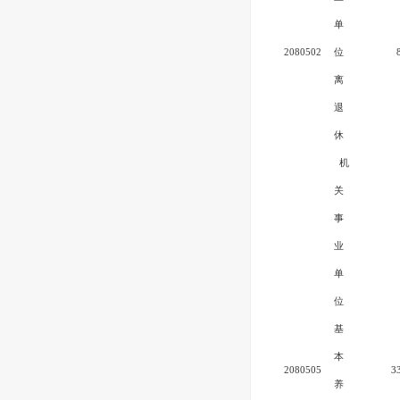
单
2080502
位
离
退
休
机
关
事
业
单
位
基
本
2080505
3
养