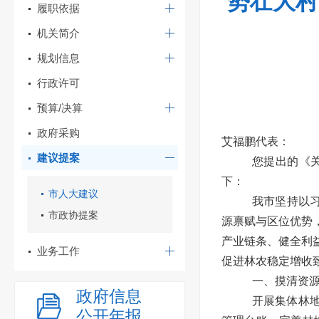
势壮大村
履职依据
机关简介
规划信息
行政许可
预算/决算
政府采购
艾福鹏代表：
建议提案
您提出的《
下：
市人大建议
我市坚持以
市政协提案
源禀赋与区位优势
产业链条、健全利
业务工作
促进林农稳定增收
一、摸清资
政府信息
开展集体林
公开年报