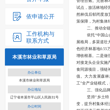
管理台账。完善林
试点，放活林地经
然林伐后郁闭度放宽
依申请公开
策保障，为村集体
二、推动全
工作机构与
依托“中国山
联系方式
展格局，多渠道壮大
色经济林基地0.5
增收根基。二是做
本溪市林业和草原局
对接龙头企业实施
食同源项目，强链
办公单位
值。大力发展森林
本溪市林业和草原局
工”全产业链模式
办公地址
三、强化品
坚持“乡土特
辽宁省本溪市平山区人民路31号
变，提升村集体经
办公时间