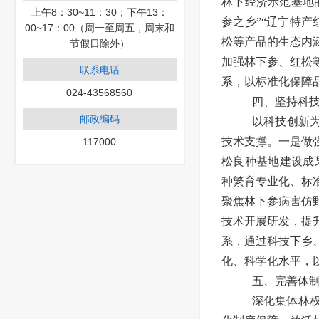
林下经济示范基地
上午8：30~11：30；下午13：
参之乡”“辽宁特
00~17：00（周一至周五，周末和
松等产品的生态内
节假日除外）
加强林下参、红松
联系电话
系，以标准化保障
024-43568560
四、坚持科
邮政编码
以科技创新为
技术支撑。一是做
117000
松良种基地建设成果
种繁育专业化、标
聚焦林下参病害仿
技术开展研发，提
系，通过科技下乡
化、科学化水平，
五、完善体
深化集体林